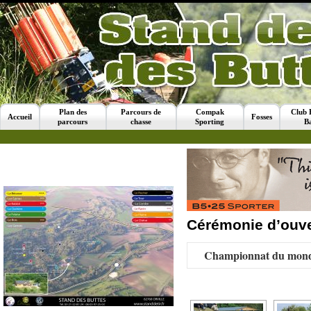
Plan des
Parcours de
Compak
Club 
Accueil
Fosses
parcours
chasse
Sporting
B
Cérémonie d’ouve
Championnat du mond