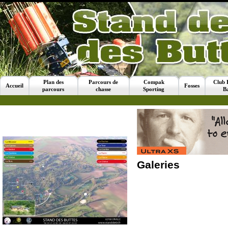
Plan des
Parcours de
Compak
Club 
Accueil
Fosses
parcours
chasse
Sporting
B
Galeries