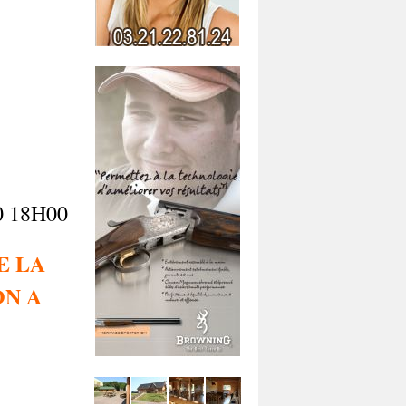
18H00
E LA
ON A
S