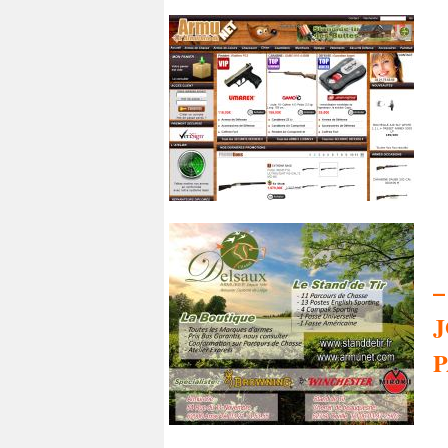
–
J
P