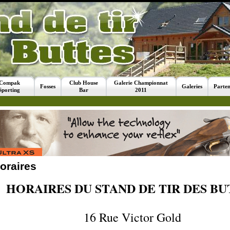
Compak
Club House
Galerie Championnat
Fosses
Galeries
Parten
Sporting
Bar
2011
oraires
HORAIRES DU STAND DE TIR DES BU
16 Rue Victor Gold