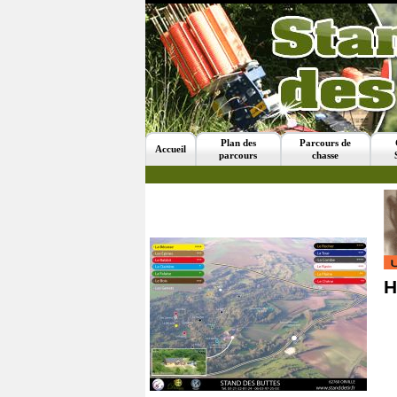
Plan des
Parcours de
Accueil
parcours
chasse
H