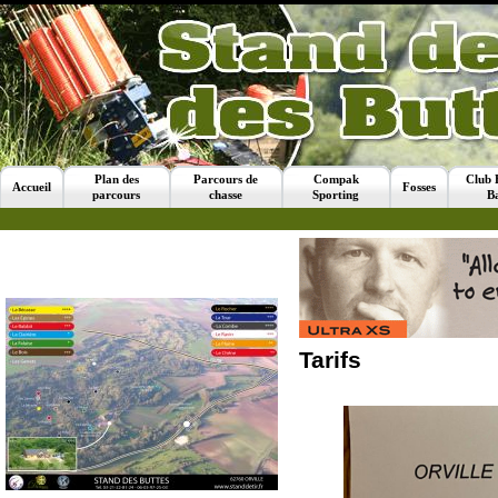
Plan des
Parcours de
Compak
Club 
Accueil
Fosses
parcours
chasse
Sporting
B
Tarifs