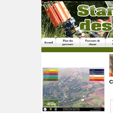
Plan des
Parcours de
Accueil
parcours
chasse
C