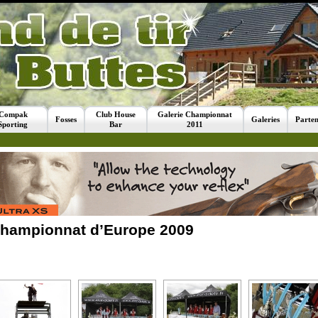
Compak
Club House
Galerie Championnat
Fosses
Galeries
Parten
Sporting
Bar
2011
hampionnat d’Europe 2009